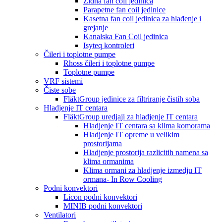
Zidna fan coil jedinica
Parapetne fan coil jedinice
Kasetna fan coil jedinica za hlađenje i
grejanje
Kanalska Fan Coil jedinica
Isyteq kontroleri
Čileri i toplotne pumpe
Rhoss čileri i toplotne pumpe
Toplotne pumpe
VRF sistemi
Čiste sobe
FläktGroup jedinice za filtriranje čistih soba
Hladjenje IT centara
FläktGroup uredjaji za hladjenje IT centara
Hladjenje IT centara sa klima komorama
Hladjenje IT opreme u velikim
prostorijama
Hladjenje prostorija razlicitih namena sa
klima ormanima
Klima ormani za hladjenje izmedju IT
ormana- In Row Cooling
Podni konvektori
Licon podni konvektori
MINIB podni konvektori
Ventilatori