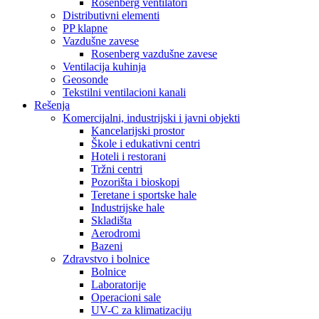
Rosenberg ventilatori
Distributivni elementi
PP klapne
Vazdušne zavese
Rosenberg vazdušne zavese
Ventilacija kuhinja
Geosonde
Tekstilni ventilacioni kanali
Rešenja
Komercijalni, industrijski i javni objekti
Kancelarijski prostor
Škole i edukativni centri
Hoteli i restorani
Tržni centri
Pozorišta i bioskopi
Teretane i sportske hale
Industrijske hale
Skladišta
Aerodromi
Bazeni
Zdravstvo i bolnice
Bolnice
Laboratorije
Operacioni sale
UV-C za klimatizaciju