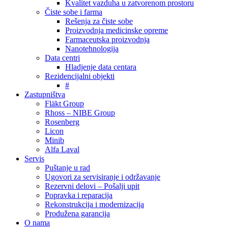
Kvalitet vazduha u zatvorenom prostoru
Čiste sobe i farma
Rešenja za čiste sobe
Proizvodnja medicinske opreme
Farmaceutska proizvodnja
Nanotehnologija
Data centri
Hladjenje data centara
Rezidencijalni objekti
#
Zastupništva
Fläkt Group
Rhoss – NIBE Group
Rosenberg
Licon
Minib
Alfa Laval
Servis
Puštanje u rad
Ugovori za servisiranje i održavanje
Rezervni delovi – Pošalji upit
Popravka i reparacija
Rekonstrukcija i modernizacija
Produžena garancija
O nama