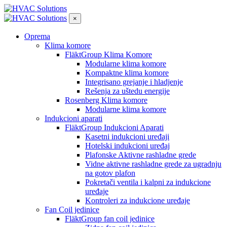
×
Oprema
Klima komore
FläktGroup Klima Komore
Modularne klima komore
Kompaktne klima komore
Integrisano grejanje i hladjenje
Rešenja za uštedu energije
Rosenberg Klima komore
Modularne klima komore
Indukcioni aparati
FläktGroup Indukcioni Aparati
Kasetni indukcioni uređaji
Hotelski indukcioni uređaj
Plafonske Aktivne rashladne grede
Vidne aktivne rashladne grede za ugradnju
na gotov plafon
Pokretači ventila i kalpni za indukcione
uređaje
Kontroleri za indukcione uređaje
Fan Coil jedinice
FläktGroup fan coil jedinice