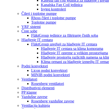
Kasetna fan coil jedinica za hlađenje i grejan
Kanalska Fan Coil jedinica
Isyteq kontroleri
Čileri i toplotne pumpe
Rhoss čileri i toplotne pumpe
Toplotne pumpe
VRF sistemi
Čiste sobe
FläktGroup jedinice za filtriranje čistih soba
Hladjenje IT centara
FläktGroup uredjaji za hladjenje IT centara
Hladjenje IT centara sa klima komorama
Hladjenje IT opreme u velikim prostorijama
Hladjenje prostorija razlicitih namena sa k
Klima ormani za hladjenje izmedju IT orma
Podni konvektori
Licon podni konvektori
MINIB podni konvektori
Ventilatori
Rosenberg ventilatori
Distributivni elementi
PP klapne
Vazdušne zavese
Rosenberg vazdušne zavese
Ventilacija kuhinja