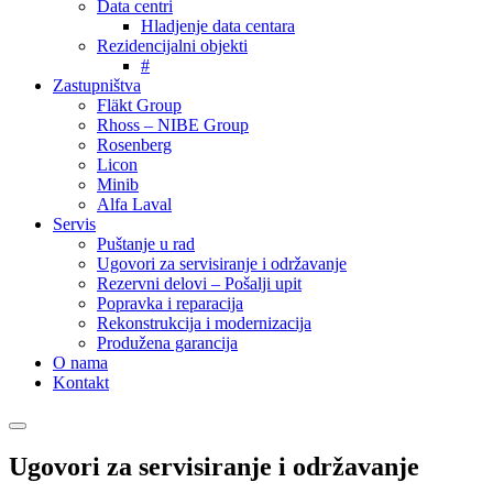
Data centri
Hladjenje data centara
Rezidencijalni objekti
#
Zastupništva
Fläkt Group
Rhoss – NIBE Group
Rosenberg
Licon
Minib
Alfa Laval
Servis
Puštanje u rad
Ugovori za servisiranje i održavanje
Rezervni delovi – Pošalji upit
Popravka i reparacija
Rekonstrukcija i modernizacija
Produžena garancija
O nama
Kontakt
Ugovori za servisiranje i održavanje