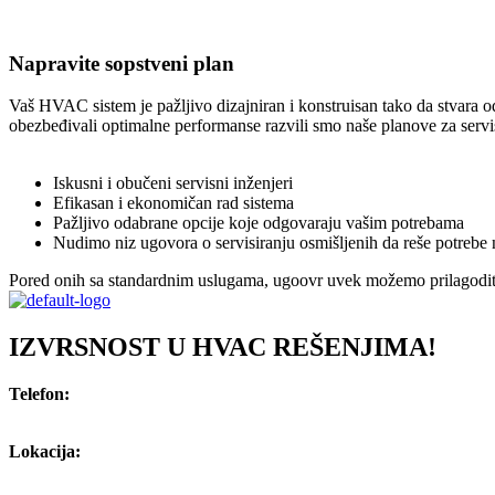
Napravite sopstveni plan
Vaš HVAC sistem je pažljivo dizajniran i konstruisan tako da stvara 
obezbeđivali optimalne performanse razvili smo naše planove za servis
Iskusni i obučeni servisni inženjeri
Efikasan i ekonomičan rad sistema
Pažljivo odabrane opcije koje odgovaraju vašim potrebama
Nudimo niz ugovora o servisiranju osmišljenih da reše potrebe n
Pored onih sa standardnim uslugama, ugoovr uvek možemo prilagoditi 
IZVRSNOST U HVAC REŠENJIMA!
Telefon:
+381 (0) 66 809 23 27
Lokacija:
Stopićeva 8, Novi Beograd