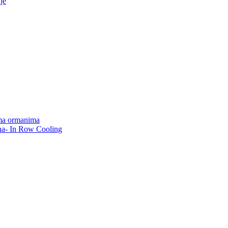
je
lima ormanima
na- In Row Cooling