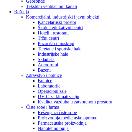
Geosonde
Tekstilni ventilacioni kanali
Rešenja
Komercijalni, industrijski i javni objekti
Kancelarijski prostor
Škole i edukativni centri
Hoteli i restorani
Tržni centri
Pozorišta i bioskopi
Teretane i sportske hale
Industrijske hale
Skladišta
Aerodromi
Bazeni
Zdravstvo i bolnice
Bolnice
Laboratorije
Operacioni sale
UV-C za klimatizaciju
Kvalitet vazduha u zatvorenom prostoru
Čiste sobe i farma
Rešenja za čiste sobe
Proizvodnja medicinske opreme
Farmaceutska proizvodnja
Nanotehnologija