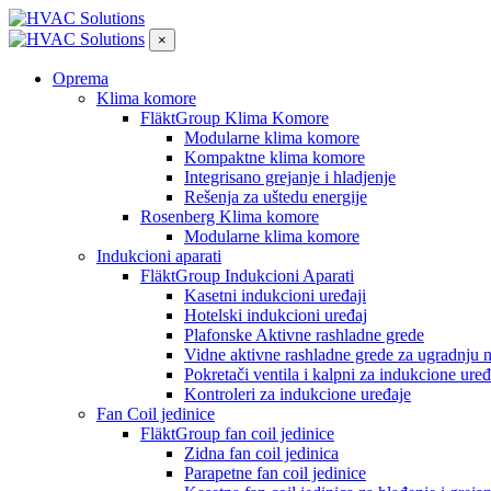
×
Oprema
Klima komore
FläktGroup Klima Komore
Modularne klima komore
Kompaktne klima komore
Integrisano grejanje i hladjenje
Rešenja za uštedu energije
Rosenberg Klima komore
Modularne klima komore
Indukcioni aparati
FläktGroup Indukcioni Aparati
Kasetni indukcioni uređaji
Hotelski indukcioni uređaj
Plafonske Aktivne rashladne grede
Vidne aktivne rashladne grede za ugradnju 
Pokretači ventila i kalpni za indukcione uređ
Kontroleri za indukcione uređaje
Fan Coil jedinice
FläktGroup fan coil jedinice
Zidna fan coil jedinica
Parapetne fan coil jedinice