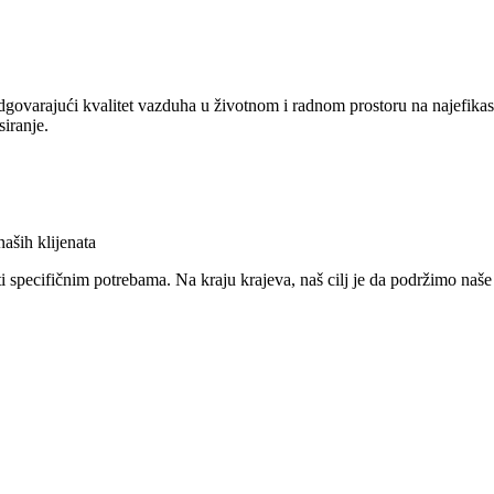
odgovarajući kvalitet vazduha u životnom i radnom prostoru na najefika
iranje.
aših klijenata
specifičnim potrebama. Na kraju krajeva, naš cilj je da podržimo naše 