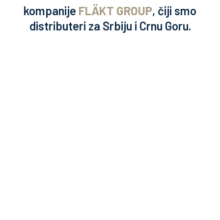
kompanije
FLÄKT GROUP
, čiji smo
distributeri za Srbiju i Crnu Goru.
ISPORUČIOCI SMO
NAJPOZNATIJIH SVETSKIH
PROIZVOĐAČA HVAC OPREME
KOJU PUŠTAMO U RAD I
ODRŽAVAMO