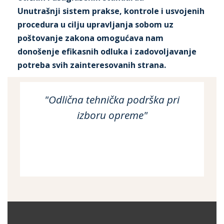
Unutrašnji sistem prakse, kontrole i usvojenih
procedura u cilju upravljanja sobom uz
poštovanje zakona omogućava nam
donošenje efikasnih odluka i zadovoljavanje
potreba svih zainteresovanih strana.
"Odlična tehnička podrška pri
"
izboru opreme"