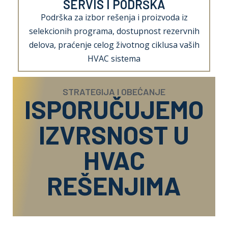
SERVIS I PODRŠKA
Podrška za izbor rešenja i proizvoda iz
selekcionih programa, dostupnost rezervnih
delova, praćenje celog životnog ciklusa vaših
HVAC sistema
STRATEGIJA I OBEĆANJE
ISPORUČUJEMO
IZVRSNOST U
HVAC
REŠENJIMA