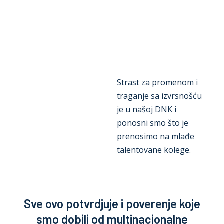
Oprema
Rešenja
Zastupništva
Servis
O nama
Strast za promenom i
Kontakt
traganje sa izvrsnošću
je u našoj DNK i
ponosni smo što je
prenosimo na mlađe
talentovane kolege.
Sve ovo potvrdjuje i poverenje koje
smo dobili od multinacionalne