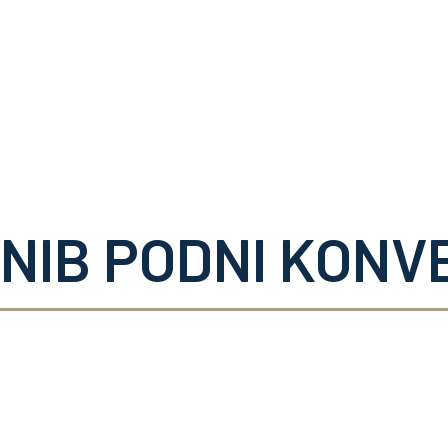
Oprema
Rešenja
Zastupništva
Servis
O nama
Kontakt
INIB PODNI KONV
nvektori
Slobodnostojeći
Zidni konve
konvektori