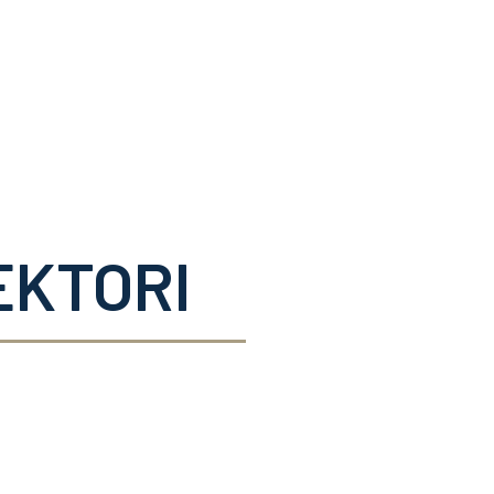
EKTORI
ktori
Specijalni
konvektori