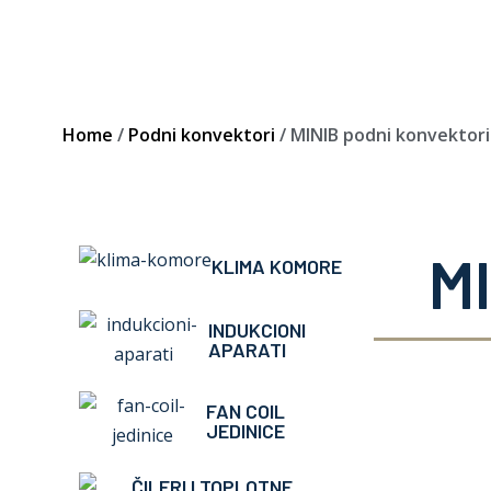
Home
/
Podni konvektori
/ MINIB podni konvektori
M
KLIMA KOMORE
INDUKCIONI
APARATI
Podni ko
FAN COIL
JEDINICE
ČILERI I TOPLOTNE