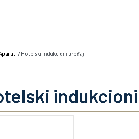
Oprema
Rešenja
Zastupništva
Servis
O nama
Aparati
/ Hotelski indukcioni uređaj
Kontakt
telski indukcioni