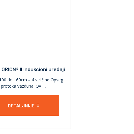
 ORION® II indukcioni uređaji
100 do 160cm – 4 veličine Opseg
protoka vazduha: Q= …
DETALJNIJE