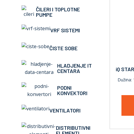
ČILERI I TOPLOTNE
PUMPE
VRF SISTEMI
ČISTE SOBE
HLADJENJE IT
iQ STAR
CENTARA
Dužina: 
PODNI
KONVEKTORI
VENTILATORI
DISTRIBUTIVNI
ELEMENTI