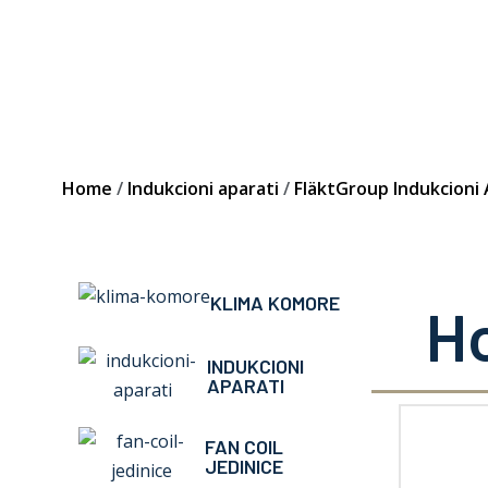
Home
/
Indukcioni aparati
/
FläktGroup Indukcioni 
KLIMA KOMORE
Ho
INDUKCIONI
APARATI
FAN COIL
JEDINICE