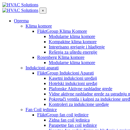
×
Oprema
Klima komore
FläktGroup Klima Komore
Modularne klima komore
Kompaktne klima komore
Integrisano grejanje i hladjenje
Rešenja za uštedu energije
Rosenberg Klima komore
Modularne klima komore
Indukcioni aparati
FläktGroup Indukcioni Aparati
Kasetni indukcioni uređaji
Hotelski indukcioni uređaj
Plafonske Aktivne rashladne grede
Vidne aktivne rashladne grede za ugradnju 
Pokretači ventila i kalpni za indukcione uređ
Kontroleri za indukcione uređaje
Fan Coil jedinice
FläktGroup fan coil jedinice
Zidna fan coil jedinica
Parapetne fan coil jedinice