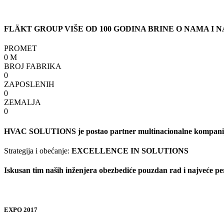
FLÄKT GROUP VIŠE OD 100 GODINA BRINE O NAMA I
PROMET
0
M
BROJ FABRIKA
0
ZAPOSLENIH
0
ZEMALJA
0
HVAC SOLUTIONS je postao partner multinacionalne kompan
Strategija i obećanje:
EXCELLENCE IN SOLUTIONS
Iskusan tim naših inženjera obezbediće pouzdan rad i najveće 
EXPO 2017