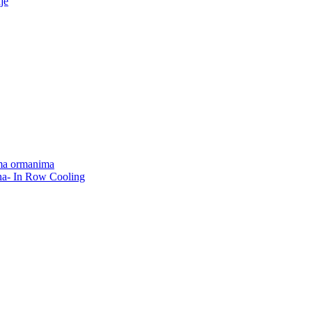
je
lima ormanima
na- In Row Cooling