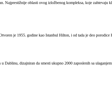
. Najprestižnije oblasti ovog izložbenog kompleksa, koje zahtevaju kli
Otvoren je 1955. godine kao Istanbul Hilton, i od tada je deo porodice 
 u Dablinu, dizajniran da smesti ukupno 2000 zaposlenih sa ulaganjem