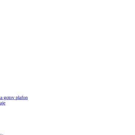
na gotov plafon
aje