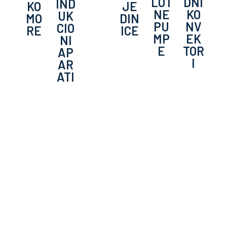
LOT
DNI
IND
KO
JE
NE
KO
UK
MO
DIN
PU
NV
CIO
RE
ICE
MP
EK
NI
E
TOR
AP
I
AR
ATI
Zastupništva