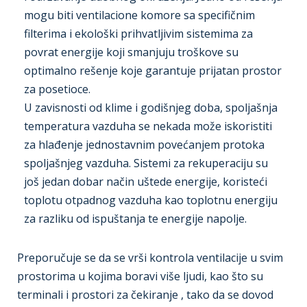
mogu biti ventilacione komore sa specifičnim
filterima i ekološki prihvatljivim sistemima za
povrat energije koji smanjuju troškove su
optimalno rešenje koje garantuje prijatan prostor
za posetioce.
U zavisnosti od klime i godišnjeg doba, spoljašnja
temperatura vazduha se nekada može iskoristiti
za hlađenje jednostavnim povećanjem protoka
spoljašnjeg vazduha. Sistemi za rekuperaciju su
još jedan dobar način uštede energije, koristeći
toplotu otpadnog vazduha kao toplotnu energiju
za razliku od ispuštanja te energije napolje.
Preporučuje se da se vrši kontrola ventilacije u svim
prostorima u kojima boravi više ljudi, kao što su
terminali i prostori za čekiranje , tako da se dovod