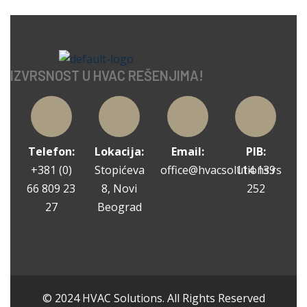
IZVRSNOST U HVAC REŠENJIMA!
Telefon:
Lokacija:
Email:
PIB:
+381 (0)
Stopićeva
office@hvacsolutions.rs
114 139
66 809 23
8, Novi
252
27
Beograd
© 2024 HVAC Solutions. All Rights Reserved