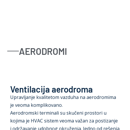
Oprema
Rešenja
Zastupništva
Servis
O nama
AERODROMI
Kontakt
Ventilacija aerodroma
Upravljanje kvalitetom vazduha na aerodromima
je veoma komplikovano.
Aerodromski terminali su skučeni prostori u
kojima je HVAC sistem veoma važan za postizanje
i održavanje udobnog okruženja. Jedno od rešenja