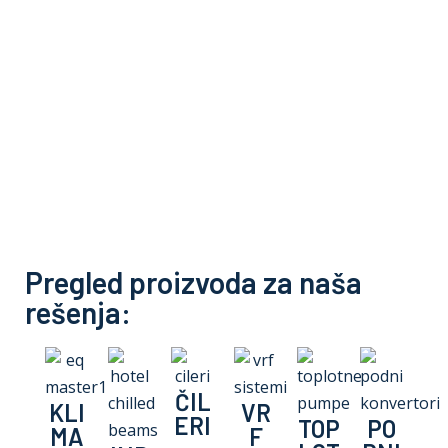
Pregled proizvoda za naša
rešenja:
ČIL
KLI
VR
ERI
TOP
PO
MA
F