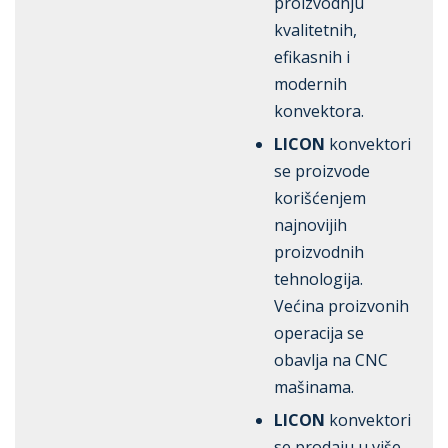
proizvodnju
kvalitetnih,
efikasnih i
modernih
konvektora.
LICON
konvektori
se proizvode
korišćenjem
najnovijih
proizvodnih
tehnologija.
Većina proizvonih
operacija se
obavlja na CNC
mašinama.
LICON
konvektori
se prodaju u više