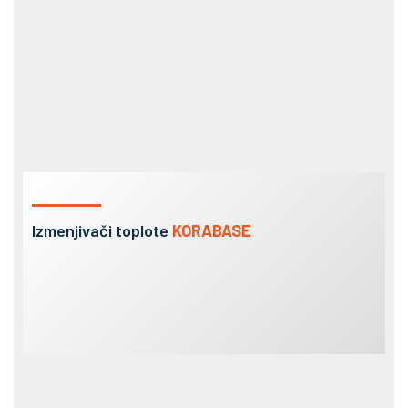
Izmenjivači toplote
KORABASE