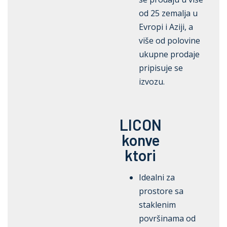
od 25 zemalja u
Evropi i Aziji, a
više od polovine
ukupne prodaje
pripisuje se
izvozu.
LICON
konve
ktori
Idealni za
prostore sa
staklenim
površinama od