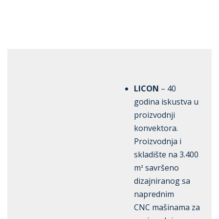
Oprema
Rešenja
Zastupništva
ZASTUPNIŠTVA
Servis
O nama
LICON
– 40
Kontakt
godina iskustva u
proizvodnji
konvektora.
Proizvodnja i
skladište na 3.400
m
savršeno
²
dizajniranog sa
naprednim
CNC mašinama za