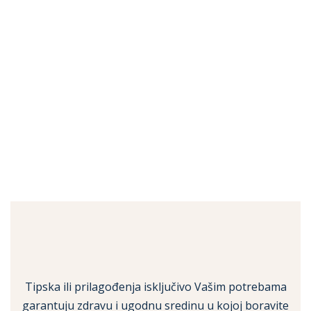
OPREMA
O NAMA
ZASTUP
NIŠTVA
Tipska ili prilagođenja isključivo Vašim potrebama
garantuju zdravu i ugodnu sredinu u kojoj boravite