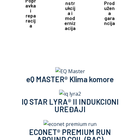
Popr
nstr
Prod
avka
ukcij
užen
i
a i
a
repa
mod
gara
racij
erniz
ncija
a
acija
Pop
Pro
rav
Rekonstruk
duž
ka i
cija i
ena
rep
moderniza
gar
eQ MASTER® Klima komore
ara
cija
anc
cija
ija
IQ STAR LYRA® II INDUKCIONI
UREĐAJI
ECONET® PREMIUM RUN
AROUND COIL (RAC)