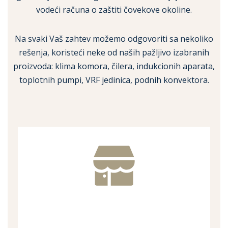
vodeći računa o zaštiti čovekove okoline.
Na svaki Vaš zahtev možemo odgovoriti sa nekoliko
rešenja, koristeći neke od naših pažljivo izabranih
proizvoda: klima komora, čilera, indukcionih aparata,
toplotnih pumpi, VRF jedinica, podnih konvektora.