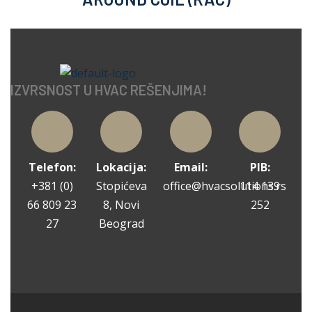
IZVRSNOST U HVAC REŠENJIMA!
Telefon:
Lokacija:
Email:
PIB:
+381 (0)
Stopićeva
office@hvacsolutions.rs
114 139
66 809 23
8, Novi
252
27
Beograd