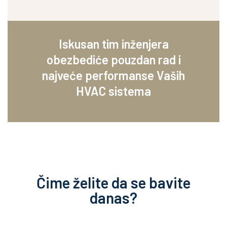
Iskusan tim inženjera
obezbediće pouzdan rad i
najveće performanse Vaših
HVAC sistema
Čime želite da se bavite
danas?