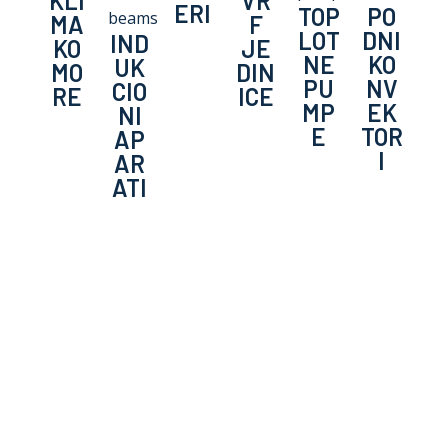
KLI
VR
ERI
TOP
PO
MA
F
LOT
DNI
IND
KO
JE
NE
KO
UK
MO
DIN
PU
NV
CIO
RE
ICE
MP
EK
NI
E
TOR
AP
I
AR
ATI
Zastupništva