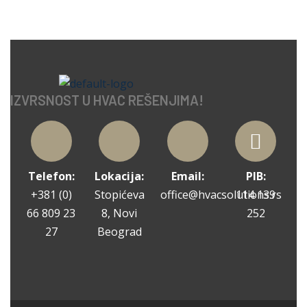
IZVRSNOST U HVAC REŠENJIMA!
Telefon:
Lokacija:
Email:
PIB:
+381 (0)
Stopićeva
office@hvacsolutions.rs
114 139
66 809 23
8, Novi
252
27
Beograd