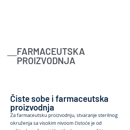
Oprema
Rešenja
Zastupništva
Servis
O nama
FARMACEUTSKA
Kontakt
PROIZVODNJA
Čiste sobe i farmaceutska
proizvodnja
Za farmaceutsku proizvodnju, stvaranje sterilnog
okruženja sa visokim nivoom čistoće je od