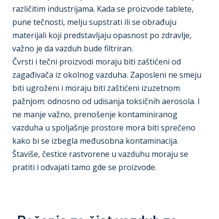
različitim industrijama. Kada se proizvode tablete,
pune tečnosti, melju supstrati ili se obrađuju
materijali koji predstavljaju opasnost po zdravlje,
važno je da vazduh bude filtriran.
Čvrsti i tečni proizvodi moraju biti zaštićeni od
zagađivača iz okolnog vazduha. Zaposleni ne smeju
biti ugroženi i moraju biti zaštićeni izuzetnom
pažnjom: odnosno od udisanja toksičnih aerosola. I
ne manje važno, prenošenje kontaminiranog
vazduha u spoljašnje prostore mora biti sprečeno
kako bi se izbegla međusobna kontaminacija.
Štaviše, čestice rastvorene u vazduhu moraju se
pratiti i odvajati tamo gde se proizvode.