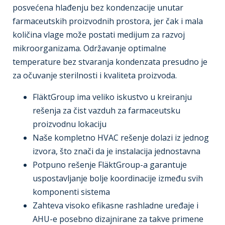
posvećena hlađenju bez kondenzacije unutar
farmaceutskih proizvodnih prostora, jer čak i mala
količina vlage može postati medijum za razvoj
mikroorganizama. Održavanje optimalne
temperature bez stvaranja kondenzata presudno je
za očuvanje sterilnosti i kvaliteta proizvoda.
FläktGroup ima veliko iskustvo u kreiranju
rešenja za čist vazduh za farmaceutsku
proizvodnu lokaciju
Naše kompletno HVAC rešenje dolazi iz jednog
izvora, što znači da je instalacija jednostavna
Potpuno rešenje FläktGroup-a garantuje
uspostavljanje bolje koordinacije između svih
komponenti sistema
Zahteva visoko efikasne rashladne uređaje i
AHU-e posebno dizajnirane za takve primene