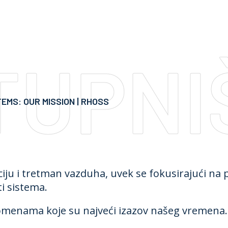
Oprema
Rešenja
Zastupništva
TUPNI
Servis
O nama
Kontakt
MS: OUR MISSION | RHOSS
iju i tretman vazduha, uvek se fokusirajući na 
ti sistema.
omenama koje su najveći izazov našeg vremena.