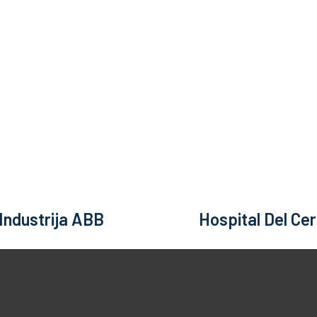
, TEHNOLOGIJA, 
KLJUČNE REČI ZA ODRŽIVU BUDU
Industrija ABB
Hospital Del Ce