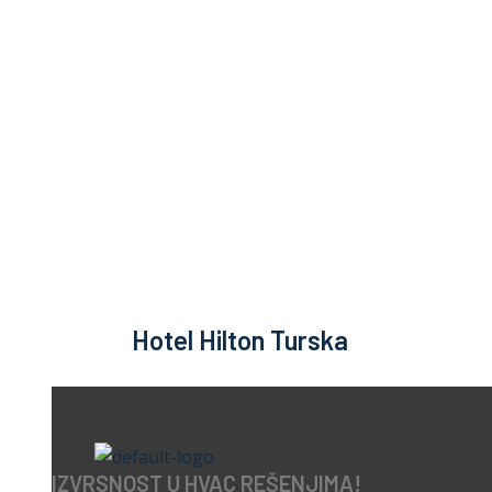
EKOLOGIJA
TRI 
Hotel Hilton Turska
IZVRSNOST U HVAC REŠENJIMA!