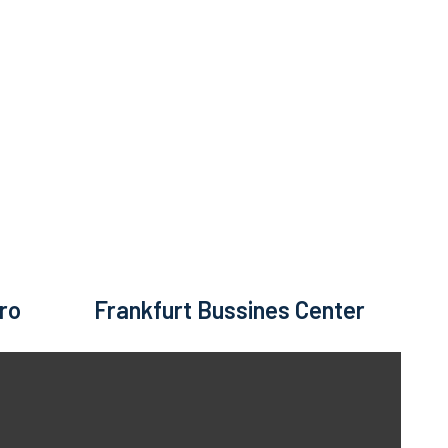
EFIKASNOST
ĆNOST
rro
Frankfurt Bussines Center