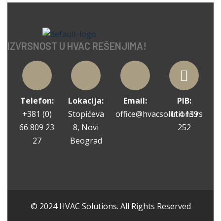
IZVRSNOST U HVAC REŠENJIMA!
Telefon:
Lokacija:
Email:
PIB:
+381 (0)
Stopićeva
office@hvacsolutions.rs
114 139
66 809 23
8, Novi
252
27
Beograd
© 2024 HVAC Solutions. All Rights Reserved