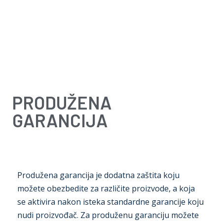
Oprema
Rešenja
Zastupništva
Servis
O nama
Kontakt
PRODUŽENA
GARANCIJA
Produžena garancija je dodatna zaštita koju
možete obezbedite za različite proizvode, a koja
se aktivira nakon isteka standardne garancije koju
nudi proizvođač. Za produženu garanciju možete