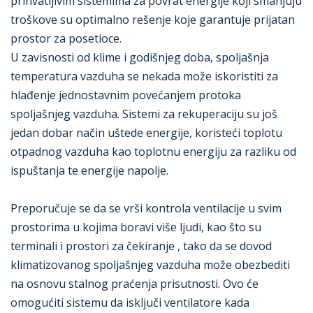
prihvatljivim sistemima za povrat energije koji smanjuju
troškove su optimalno rešenje koje garantuje prijatan
prostor za posetioce.
U zavisnosti od klime i godišnjeg doba, spoljašnja
temperatura vazduha se nekada može iskoristiti za
hlađenje jednostavnim povećanjem protoka
spoljašnjeg vazduha. Sistemi za rekuperaciju su još
jedan dobar način uštede energije, koristeći toplotu
otpadnog vazduha kao toplotnu energiju za razliku od
ispuštanja te energije napolje.
Preporučuje se da se vrši kontrola ventilacije u svim
prostorima u kojima boravi više ljudi, kao što su
terminali i prostori za čekiranje , tako da se dovod
klimatizovanog spoljašnjeg vazduha može obezbediti
na osnovu stalnog praćenja prisutnosti. Ovo će
omogućiti sistemu da isključi ventilatore kada