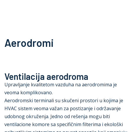
Oprema
Rešenja
Zastupništva
Servis
Aerodromi
O nama
Kontakt
Ventilacija aerodroma
Upravljanje kvalitetom vazduha na aerodromima je
veoma komplikovano.
Aerodromski terminali su skučeni prostori u kojima je
HVAC sistem veoma važan za postizanje i održavanje
udobnog okruženja. Jedno od rešenja mogu biti
ventilacione komore sa specifičnim filterima i ekološki