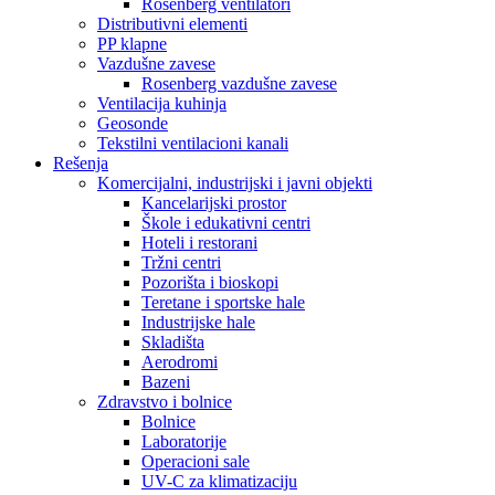
Rosenberg ventilatori
Distributivni elementi
PP klapne
Vazdušne zavese
Rosenberg vazdušne zavese
Ventilacija kuhinja
Geosonde
Tekstilni ventilacioni kanali
Rešenja
Komercijalni, industrijski i javni objekti
Kancelarijski prostor
Škole i edukativni centri
Hoteli i restorani
Tržni centri
Pozorišta i bioskopi
Teretane i sportske hale
Industrijske hale
Skladišta
Aerodromi
Bazeni
Zdravstvo i bolnice
Bolnice
Laboratorije
Operacioni sale
UV-C za klimatizaciju