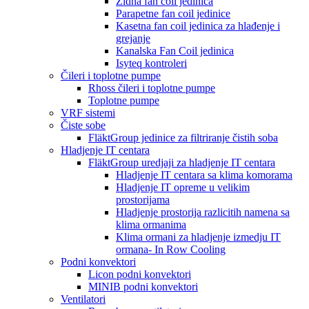
Zidna fan coil jedinica
Parapetne fan coil jedinice
Kasetna fan coil jedinica za hlađenje i
grejanje
Kanalska Fan Coil jedinica
Isyteq kontroleri
Čileri i toplotne pumpe
Rhoss čileri i toplotne pumpe
Toplotne pumpe
VRF sistemi
Čiste sobe
FläktGroup jedinice za filtriranje čistih soba
Hladjenje IT centara
FläktGroup uredjaji za hladjenje IT centara
Hladjenje IT centara sa klima komorama
Hladjenje IT opreme u velikim
prostorijama
Hladjenje prostorija razlicitih namena sa
klima ormanima
Klima ormani za hladjenje izmedju IT
ormana- In Row Cooling
Podni konvektori
Licon podni konvektori
MINIB podni konvektori
Ventilatori