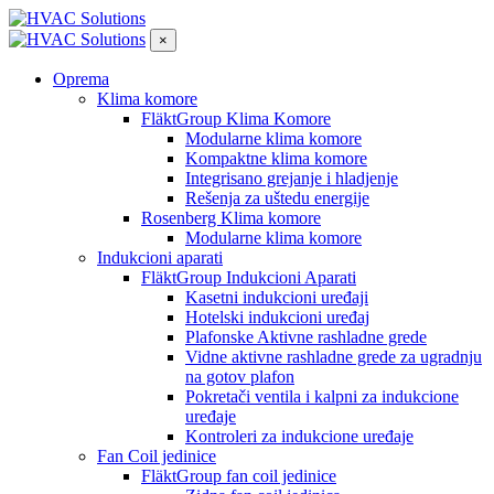
×
Oprema
Klima komore
FläktGroup Klima Komore
Modularne klima komore
Kompaktne klima komore
Integrisano grejanje i hladjenje
Rešenja za uštedu energije
Rosenberg Klima komore
Modularne klima komore
Indukcioni aparati
FläktGroup Indukcioni Aparati
Kasetni indukcioni uređaji
Hotelski indukcioni uređaj
Plafonske Aktivne rashladne grede
Vidne aktivne rashladne grede za ugradnju
na gotov plafon
Pokretači ventila i kalpni za indukcione
uređaje
Kontroleri za indukcione uređaje
Fan Coil jedinice
FläktGroup fan coil jedinice