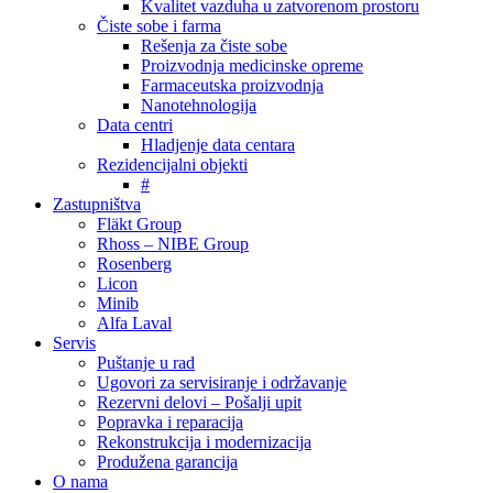
Kvalitet vazduha u zatvorenom prostoru
Čiste sobe i farma
Rešenja za čiste sobe
Proizvodnja medicinske opreme
Farmaceutska proizvodnja
Nanotehnologija
Data centri
Hladjenje data centara
Rezidencijalni objekti
#
Zastupništva
Fläkt Group
Rhoss – NIBE Group
Rosenberg
Licon
Minib
Alfa Laval
Servis
Puštanje u rad
Ugovori za servisiranje i održavanje
Rezervni delovi – Pošalji upit
Popravka i reparacija
Rekonstrukcija i modernizacija
Produžena garancija
O nama