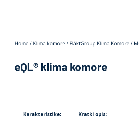
Home
/
Klima komore
/
FläktGroup Klima Komore
/
M
eQL® klima komore
Karakteristike:
Kratki opis: