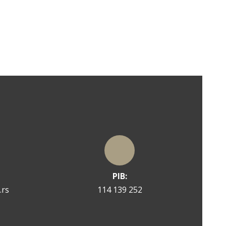
PIB:
.rs
114 139 252