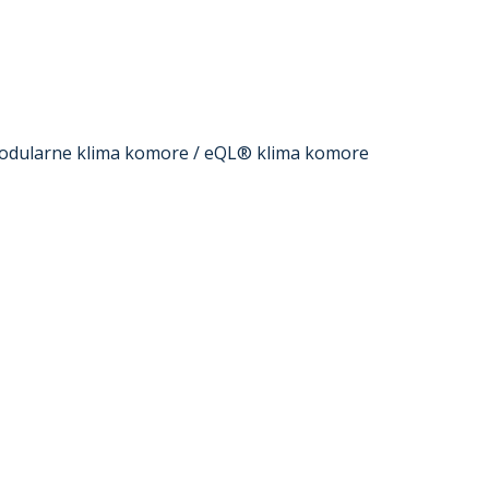
Oprema
Rešenja
Zastupništva
Servis
odularne klima komore
/ eQL® klima komore
O nama
Kontakt