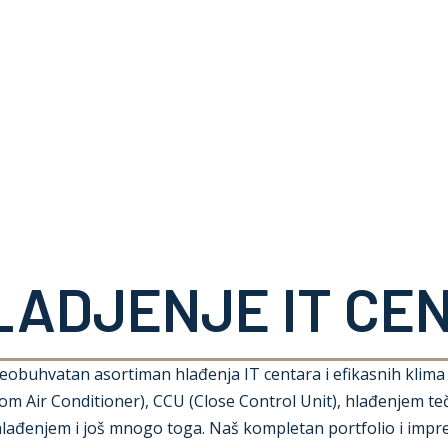
Oprema
Rešenja
Zastupništva
Servis
O nama
Kontakt
LADJENJE IT CE
eobuhvatan asortiman hlađenja IT centara i efikasnih klima 
m Air Conditioner), CCU (Close Control Unit), hlađenjem te
hlađenjem i još mnogo toga. Naš kompletan portfolio i impre