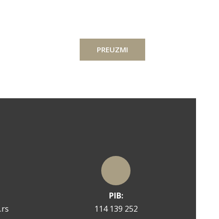
PREUZMI
PIB:
.rs
114 139 252