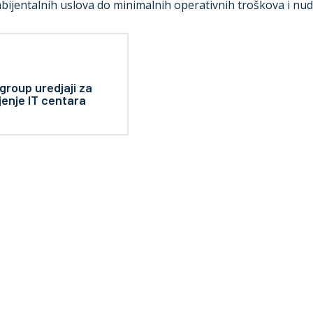
bijentalnih uslova do minimalnih operativnih troškova i nu
 group uredjaji za
jenje IT centara