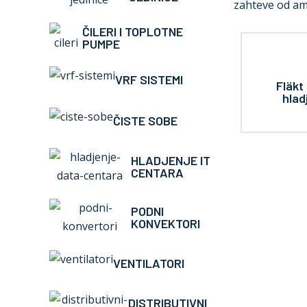
zahteve od am
ČILERI I TOPLOTNE
PUMPE
VRF SISTEMI
Fläkt
hlad
ČISTE SOBE
HLADJENJE IT
CENTARA
PODNI
KONVEKTORI
VENTILATORI
DISTRIBUTIVNI