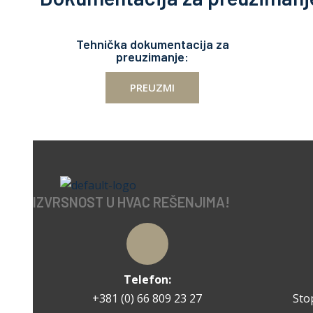
Tehnička dokumentacija za
preuzimanje:
PREUZMI
IZVRSNOST U HVAC REŠENJIMA!
Telefon:
+381 (0) 66 809 23 27
Sto