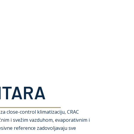
NTARA
za close-control klimatizaciju, CRAC
čnim i svežim vazduhom, evaporativnim i
sivne reference zadovoljavaju sve