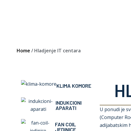
Home
/ Hladjenje IT centara
H
KLIMA KOMORE
INDUKCIONI
APARATI
U ponudi je sv
(Computer Roo
FAN COIL
adijabatskim 
JEDINICE