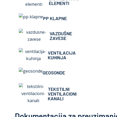
ELEMENTI
PP KLAPNE
VAZDUŠNE
ZAVESE
VENTILACIJA
KUHINJA
GEOSONDE
TEKSTILNI
VENTILACIONI
KANALI
Dokumentacija za preuzimanj