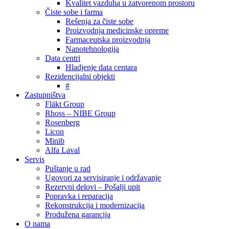
Kvalitet vazduha u zatvorenom prostoru
Čiste sobe i farma
Rešenja za čiste sobe
Proizvodnja medicinske opreme
Farmaceutska proizvodnja
Nanotehnologija
Data centri
Hladjenje data centara
Rezidencijalni objekti
#
Zastupništva
Fläkt Group
Rhoss – NIBE Group
Rosenberg
Licon
Minib
Alfa Laval
Servis
Puštanje u rad
Ugovori za servisiranje i održavanje
Rezervni delovi – Pošalji upit
Popravka i reparacija
Rekonstrukcija i modernizacija
Produžena garancija
O nama