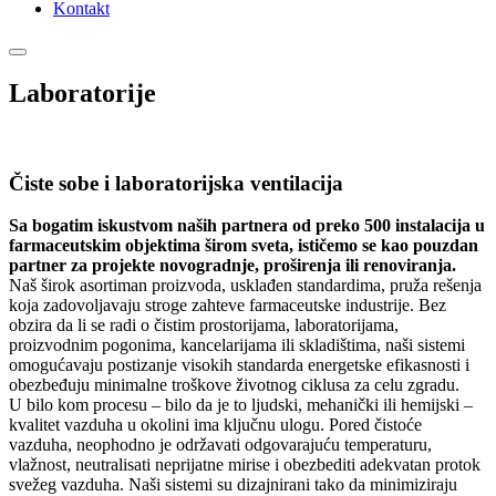
Kontakt
Laboratorije
Čiste sobe i laboratorijska ventilacija
Sa bogatim iskustvom naših partnera od preko 500 instalacija u
farmaceutskim objektima širom sveta, ističemo se kao pouzdan
partner za projekte novogradnje, proširenja ili renoviranja.
Naš širok asortiman proizvoda, usklađen standardima, pruža rešenja
koja zadovoljavaju stroge zahteve farmaceutske industrije. Bez
obzira da li se radi o čistim prostorijama, laboratorijama,
proizvodnim pogonima, kancelarijama ili skladištima, naši sistemi
omogućavaju postizanje visokih standarda energetske efikasnosti i
obezbeđuju minimalne troškove životnog ciklusa za celu zgradu.
U bilo kom procesu – bilo da je to ljudski, mehanički ili hemijski –
kvalitet vazduha u okolini ima ključnu ulogu. Pored čistoće
vazduha, neophodno je održavati odgovarajuću temperaturu,
vlažnost, neutralisati neprijatne mirise i obezbediti adekvatan protok
svežeg vazduha. Naši sistemi su dizajnirani tako da minimiziraju