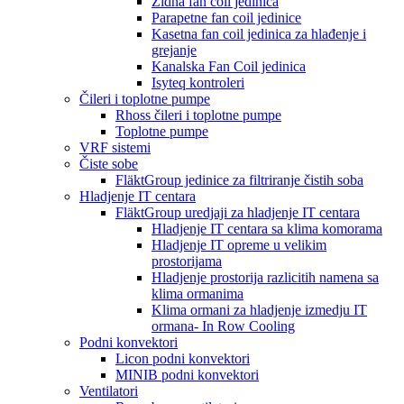
Zidna fan coil jedinica
Parapetne fan coil jedinice
Kasetna fan coil jedinica za hlađenje i
grejanje
Kanalska Fan Coil jedinica
Isyteq kontroleri
Čileri i toplotne pumpe
Rhoss čileri i toplotne pumpe
Toplotne pumpe
VRF sistemi
Čiste sobe
FläktGroup jedinice za filtriranje čistih soba
Hladjenje IT centara
FläktGroup uredjaji za hladjenje IT centara
Hladjenje IT centara sa klima komorama
Hladjenje IT opreme u velikim
prostorijama
Hladjenje prostorija razlicitih namena sa
klima ormanima
Klima ormani za hladjenje izmedju IT
ormana- In Row Cooling
Podni konvektori
Licon podni konvektori
MINIB podni konvektori
Ventilatori