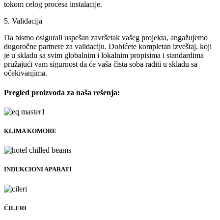
tokom celog procesa instalacije.
5. Validacija
Da bismo osigurali uspešan završetak vašeg projekta, angažujemo
dugoročne partnere za validaciju. Dobićete kompletan izveštaj, koji
je u skladu sa svim globalnim i lokalnim propisima i standardima
pružajući vam sigurnost da će vaša čista soba raditi u skladu sa
očekivanjima.
Pregled proizvoda za naša rešenja:
KLIMA KOMORE
INDUKCIONI APARATI
ČILERI