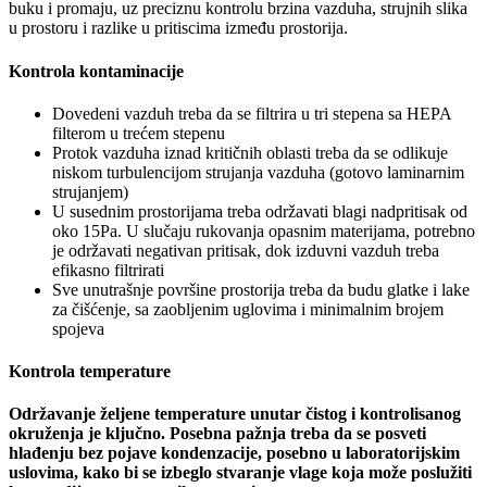
buku i promaju, uz preciznu kontrolu brzina vazduha, strujnih slika
u prostoru i razlike u pritiscima između prostorija.
Kontrola kontaminacije
Dovedeni vazduh treba da se filtrira u tri stepena sa HEPA
filterom u trećem stepenu
Protok vazduha iznad kritičnih oblasti treba da se odlikuje
niskom turbulencijom strujanja vazduha (gotovo laminarnim
strujanjem)
U susednim prostorijama treba održavati blagi nadpritisak od
oko 15Pa. U slučaju rukovanja opasnim materijama, potrebno
je održavati negativan pritisak, dok izduvni vazduh treba
efikasno filtrirati
Sve unutrašnje površine prostorija treba da budu glatke i lake
za čišćenje, sa zaobljenim uglovima i minimalnim brojem
spojeva
Kontrola temperature
Održavanje željene temperature unutar čistog i kontrolisanog
okruženja je ključno. Posebna pažnja treba da se posveti
hlađenju bez pojave kondenzacije, posebno u laboratorijskim
uslovima, kako bi se izbeglo stvaranje vlage koja može poslužiti