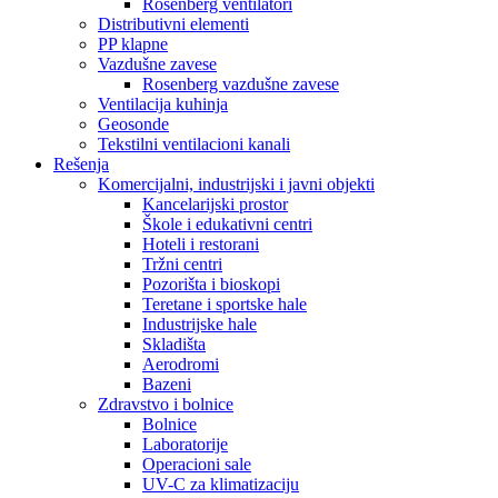
Rosenberg ventilatori
Distributivni elementi
PP klapne
Vazdušne zavese
Rosenberg vazdušne zavese
Ventilacija kuhinja
Geosonde
Tekstilni ventilacioni kanali
Rešenja
Komercijalni, industrijski i javni objekti
Kancelarijski prostor
Škole i edukativni centri
Hoteli i restorani
Tržni centri
Pozorišta i bioskopi
Teretane i sportske hale
Industrijske hale
Skladišta
Aerodromi
Bazeni
Zdravstvo i bolnice
Bolnice
Laboratorije
Operacioni sale
UV-C za klimatizaciju