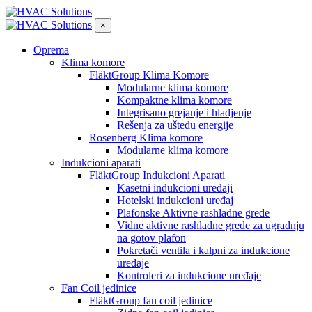
×
Oprema
Klima komore
FläktGroup Klima Komore
Modularne klima komore
Kompaktne klima komore
Integrisano grejanje i hladjenje
Rešenja za uštedu energije
Rosenberg Klima komore
Modularne klima komore
Indukcioni aparati
FläktGroup Indukcioni Aparati
Kasetni indukcioni uređaji
Hotelski indukcioni uređaj
Plafonske Aktivne rashladne grede
Vidne aktivne rashladne grede za ugradnju
na gotov plafon
Pokretači ventila i kalpni za indukcione
uređaje
Kontroleri za indukcione uređaje
Fan Coil jedinice
FläktGroup fan coil jedinice