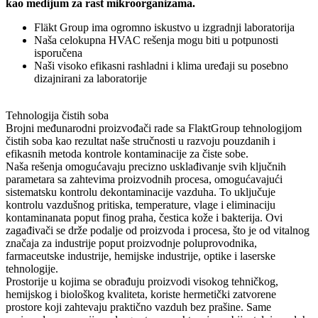
kao medijum za rast mikroorganizama.
Fläkt Group ima ogromno iskustvo u izgradnji laboratorija
Naša celokupna HVAC rešenja mogu biti u potpunosti
isporučena
Naši visoko efikasni rashladni i klima uređaji su posebno
dizajnirani za laboratorije
Tehnologija čistih soba
Brojni međunarodni proizvođači rade sa FlaktGroup tehnologijom
čistih soba kao rezultat naše stručnosti u razvoju pouzdanih i
efikasnih metoda kontrole kontaminacije za čiste sobe.
Naša rešenja omogućavaju precizno usklađivanje svih ključnih
parametara sa zahtevima proizvodnih procesa, omogućavajući
sistematsku kontrolu dekontaminacije vazduha. To uključuje
kontrolu vazdušnog pritiska, temperature, vlage i eliminaciju
kontaminanata poput finog praha, čestica kože i bakterija. Ovi
zagađivači se drže podalje od proizvoda i procesa, što je od vitalnog
značaja za industrije poput proizvodnje poluprovodnika,
farmaceutske industrije, hemijske industrije, optike i laserske
tehnologije.
Prostorije u kojima se obrađuju proizvodi visokog tehničkog,
hemijskog i biološkog kvaliteta, koriste hermetički zatvorene
prostore koji zahtevaju praktično vazduh bez prašine. Same