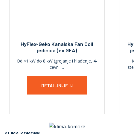
HyFlex-Geko Kanalska Fan Coil
Hy
jedinica (ex GEA)
j
Od <1 kW do 8 kW (grejanje i hlađenje, 4-
M
cevni …
ste
DETALJNIJE
KLIMA KOMORE