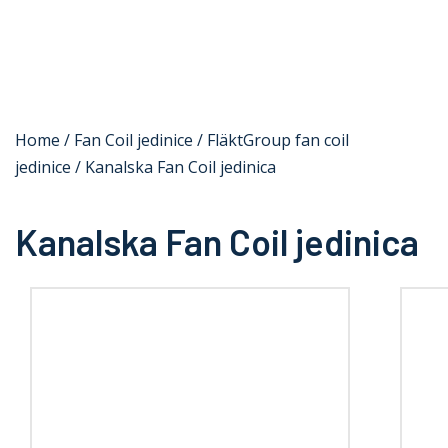
Oprema
Rešenja
Zastupništva
Servis
Home
/
Fan Coil jedinice
/
FläktGroup fan coil
O nama
jedinice
/ Kanalska Fan Coil jedinica
Kontakt
Kanalska Fan Coil jedinica