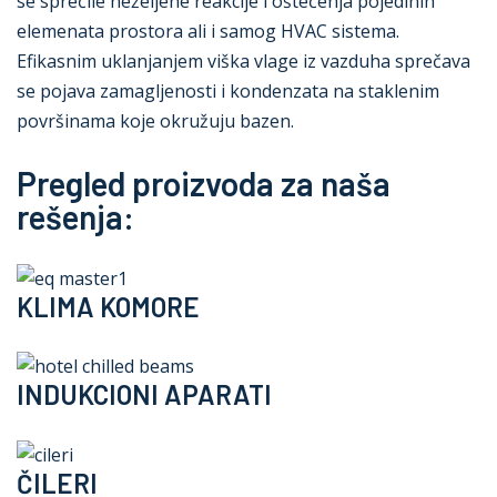
se sprečile neželjene reakcije i oštećenja pojedinih
elemenata prostora ali i samog HVAC sistema.
Efikasnim uklanjanjem viška vlage iz vazduha sprečava
se pojava zamagljenosti i kondenzata na staklenim
površinama koje okružuju bazen.
Pregled proizvoda za naša
rešenja:
KLIMA KOMORE
INDUKCIONI APARATI
ČILERI