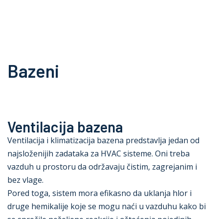
Oprema
Rešenja
Zastupništva
Servis
Bazeni
O nama
Kontakt
Ventilacija bazena
Ventilacija i klimatizacija bazena predstavlja jedan od
najsloženijih zadataka za HVAC sisteme. Oni treba
vazduh u prostoru da održavaju čistim, zagrejanim i
bez vlage.
Pored toga, sistem mora efikasno da uklanja hlor i
druge hemikalije koje se mogu naći u vazduhu kako bi