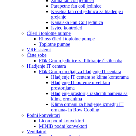
Zidna fan coil jedinica
Parapetne fan coil jedinice
Kasetna fan coil jedinica za hlađenje i
grejanje
Kanalska Fan Coil jedinica
Isyteq kontroleri
Čileri i toplotne pumpe
Rhoss čileri i toplotne pumpe
Toplotne pumpe
VRF sistemi
Čiste sobe
FläktGroup jedinice za filtriranje čistih soba
Hladjenje IT centara
FläktGroup uredjaji za hladjenje IT centara
Hladjenje IT centara sa klima komorama
Hladjenje IT opreme u velikim
prostorijama
Hladjenje prostorija razlicitih namena sa
klima ormanima
Klima ormani za hladjenje izmedju IT
ormana- In Row Cooling
Podni konvektori
Licon podni konvektori
MINIB podni konvektori
Ventilatori