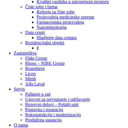
Kvalitet vazduha u zatvorenom prostoru
Čiste sobe i farma
Rešenja za čiste sobe
Proizvodnja medicinske opreme
Farmaceutska proizvodnja
Nanotehnologija
Data centri
Hladjenje data centara
Rezidencijalni objekti
#
Zastupništva
Fläkt Group
Rhoss – NIBE Group
Rosenberg
Licon
Minib
Alfa Laval
Servis
Puštanje u rad
Ugovori za servisiranje i održavanje
Rezervni delovi – Pošalji upit
Popravka i reparacija
Rekonstrukcija i modernizacija
Produžena garancija
O nama