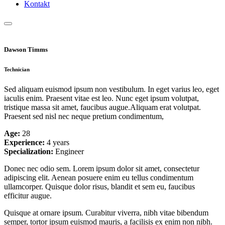
Kontakt
Dawson Timms
Technician
Sed aliquam euismod ipsum non vestibulum. In eget varius leo, eget
iaculis enim. Praesent vitae est leo. Nunc eget ipsum volutpat,
tristique massa sit amet, faucibus augue.Aliquam erat volutpat.
Praesent sed nisl nec neque pretium condimentum,
Age:
28
Experience:
4 years
Specialization:
Engineer
Donec nec odio sem. Lorem ipsum dolor sit amet, consectetur
adipiscing elit. Aenean posuere enim eu tellus condimentum
ullamcorper. Quisque dolor risus, blandit et sem eu, faucibus
efficitur augue.
Quisque at ornare ipsum. Curabitur viverra, nibh vitae bibendum
semper, tortor ipsum euismod mauris, a facilisis ex enim non nibh.