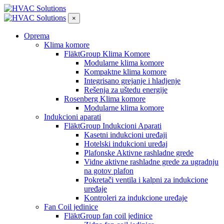
×
Oprema
Klima komore
FläktGroup Klima Komore
Modularne klima komore
Kompaktne klima komore
Integrisano grejanje i hladjenje
Rešenja za uštedu energije
Rosenberg Klima komore
Modularne klima komore
Indukcioni aparati
FläktGroup Indukcioni Aparati
Kasetni indukcioni uređaji
Hotelski indukcioni uređaj
Plafonske Aktivne rashladne grede
Vidne aktivne rashladne grede za ugradnju
na gotov plafon
Pokretači ventila i kalpni za indukcione
uređaje
Kontroleri za indukcione uređaje
Fan Coil jedinice
FläktGroup fan coil jedinice