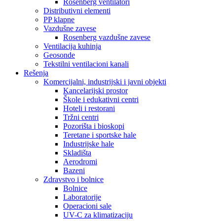
Rosenberg ventilatori
Distributivni elementi
PP klapne
Vazdušne zavese
Rosenberg vazdušne zavese
Ventilacija kuhinja
Geosonde
Tekstilni ventilacioni kanali
Rešenja
Komercijalni, industrijski i javni objekti
Kancelarijski prostor
Škole i edukativni centri
Hoteli i restorani
Tržni centri
Pozorišta i bioskopi
Teretane i sportske hale
Industrijske hale
Skladišta
Aerodromi
Bazeni
Zdravstvo i bolnice
Bolnice
Laboratorije
Operacioni sale
UV-C za klimatizaciju