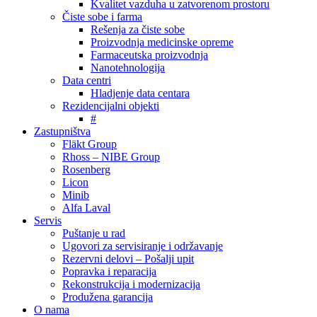
Kvalitet vazduha u zatvorenom prostoru
Čiste sobe i farma
Rešenja za čiste sobe
Proizvodnja medicinske opreme
Farmaceutska proizvodnja
Nanotehnologija
Data centri
Hladjenje data centara
Rezidencijalni objekti
#
Zastupništva
Fläkt Group
Rhoss – NIBE Group
Rosenberg
Licon
Minib
Alfa Laval
Servis
Puštanje u rad
Ugovori za servisiranje i održavanje
Rezervni delovi – Pošalji upit
Popravka i reparacija
Rekonstrukcija i modernizacija
Produžena garancija
O nama