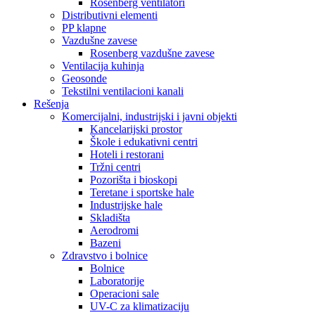
Rosenberg ventilatori
Distributivni elementi
PP klapne
Vazdušne zavese
Rosenberg vazdušne zavese
Ventilacija kuhinja
Geosonde
Tekstilni ventilacioni kanali
Rešenja
Komercijalni, industrijski i javni objekti
Kancelarijski prostor
Škole i edukativni centri
Hoteli i restorani
Tržni centri
Pozorišta i bioskopi
Teretane i sportske hale
Industrijske hale
Skladišta
Aerodromi
Bazeni
Zdravstvo i bolnice
Bolnice
Laboratorije
Operacioni sale
UV-C za klimatizaciju