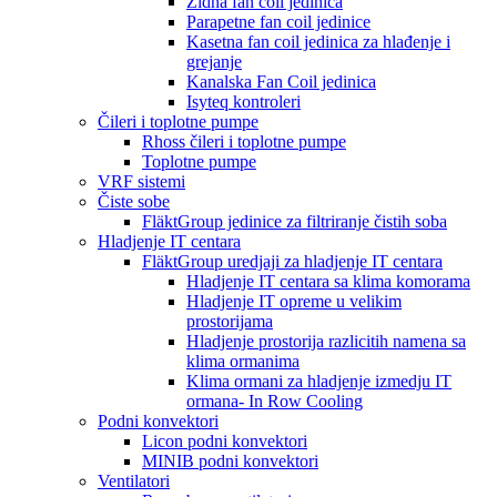
Zidna fan coil jedinica
Parapetne fan coil jedinice
Kasetna fan coil jedinica za hlađenje i
grejanje
Kanalska Fan Coil jedinica
Isyteq kontroleri
Čileri i toplotne pumpe
Rhoss čileri i toplotne pumpe
Toplotne pumpe
VRF sistemi
Čiste sobe
FläktGroup jedinice za filtriranje čistih soba
Hladjenje IT centara
FläktGroup uredjaji za hladjenje IT centara
Hladjenje IT centara sa klima komorama
Hladjenje IT opreme u velikim
prostorijama
Hladjenje prostorija razlicitih namena sa
klima ormanima
Klima ormani za hladjenje izmedju IT
ormana- In Row Cooling
Podni konvektori
Licon podni konvektori
MINIB podni konvektori
Ventilatori