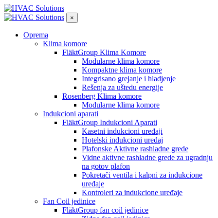
×
Oprema
Klima komore
FläktGroup Klima Komore
Modularne klima komore
Kompaktne klima komore
Integrisano grejanje i hladjenje
Rešenja za uštedu energije
Rosenberg Klima komore
Modularne klima komore
Indukcioni aparati
FläktGroup Indukcioni Aparati
Kasetni indukcioni uređaji
Hotelski indukcioni uređaj
Plafonske Aktivne rashladne grede
Vidne aktivne rashladne grede za ugradnju
na gotov plafon
Pokretači ventila i kalpni za indukcione
uređaje
Kontroleri za indukcione uređaje
Fan Coil jedinice
FläktGroup fan coil jedinice