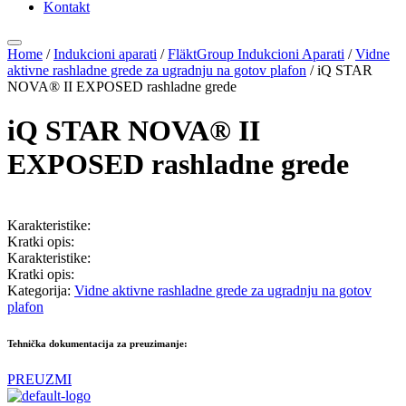
Kontakt
Home
/
Indukcioni aparati
/
FläktGroup Indukcioni Aparati
/
Vidne
aktivne rashladne grede za ugradnju na gotov plafon
/ iQ STAR
NOVA® II EXPOSED rashladne grede
iQ STAR NOVA® II
EXPOSED rashladne grede
Karakteristike:
Kratki opis:
Karakteristike:
Kratki opis:
Kategorija:
Vidne aktivne rashladne grede za ugradnju na gotov
plafon
Tehnička dokumentacija za preuzimanje:
PREUZMI