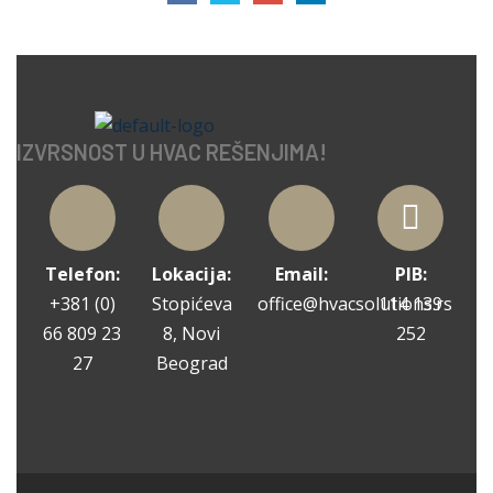
IZVRSNOST U HVAC REŠENJIMA!
Telefon:
Lokacija:
Email:
PIB:
+381 (0)
Stopićeva
office@hvacsolutions.rs
114 139
66 809 23
8, Novi
252
27
Beograd