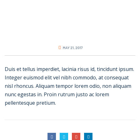
Oprema
Rešenja
Zastupništva
Servis
O nama
MAY 21, 2017
Kontakt
Duis et tellus imperdiet, lacinia risus id, tincidunt ipsum.
Integer euismod elit vel nibh commodo, at consequat
nisl rhoncus. Aliquam tempor lorem odio, non aliquam
nunc egestas in. Proin rutrum justo ac lorem
pellentesque pretium.